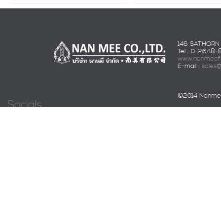
146 SATHORN 
Tel : 0-2648
www.nanmeefr
E-mail :
sales
©2014 Nanmee 
Socials